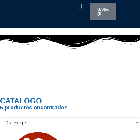
0,00
€
0
CATALOGO
5
productos encontrados