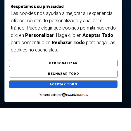
Respetamos su privacidad
Aviso legal
Las cookies nos ayudan a mejorar su experiencia,
ofrecer contenido personalizado y analizar el
Política de privacidad
tráfico. Puede elegir qué cookies permitir haciendo
clic en
Personalizar
. Haga clic en
Aceptar Todo
para consentir o en
Rechazar Todo
para negar las
Condiciones de ventas
cookies no esenciales.
PERSONALIZAR
Política de cookies
RECHAZAR TODO
ACEPTAR TODO
Documento de Desistimiento
Desarrollado por
© 2025 Fortunnalures.com. Todos los derechos reservados.