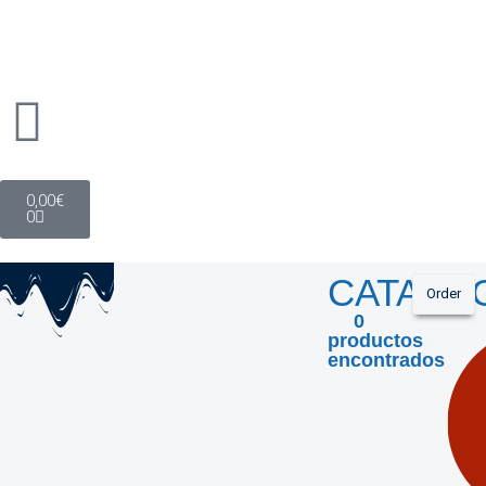
0,00
€
0
CATALO
0
productos
encontrados